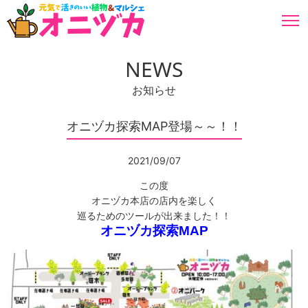
福岡県朝倉郡のガーデニングショップ。自社生産の元気で活きの良い花苗や野菜苗から園芸用品園
芸雑貨まで広く取り揃えています。
NEWS
お知らせ
オニヅカ探索MAP登場～～！！
2021/09/07
この度
オニヅカ本店の店内を楽しく
巡るためのツールが出来ました！！
オニヅカ探索MAP