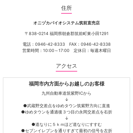
住所
オニヅカバイオシステム筑前直売店
〒838-0214 福岡県朝倉郡筑前町東小田1291
電話：
0946-42-8333
FAX：0946-42-8338
営業時間：10:00～17:00 定休日：毎週木曜日
アクセス
福岡市内方面からお越しのお客様
九州自動車道筑紫野ICから
↓
●武蔵野交差点をゆめタウン筑紫野方向に直進
●ゆめタウンを通過後３つ目の永岡交差点を右折
↓
●道なりに５ｋｍほど道なりにすすむ
●セブンイレブンを通りすぎて最初の信号を左折